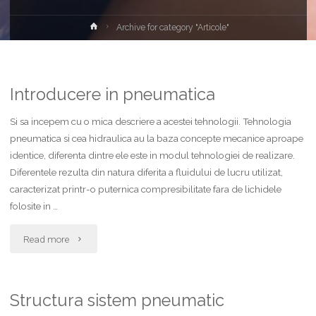
Home
Archive for category "Articole"
Introducere in pneumatica
Si sa incepem cu o mica descriere a acestei tehnologii. Tehnologia
pneumatica si cea hidraulica au la baza concepte mecanice aproape
identice, diferenta dintre ele este in modul tehnologiei de realizare.
Diferentele rezulta din natura diferita a fluidului de lucru utilizat,
caracterizat printr-o puternica compresibilitate fara de lichidele
folosite in …
"Introducere
Read more
in
pneumatica"
Structura sistem pneumatic