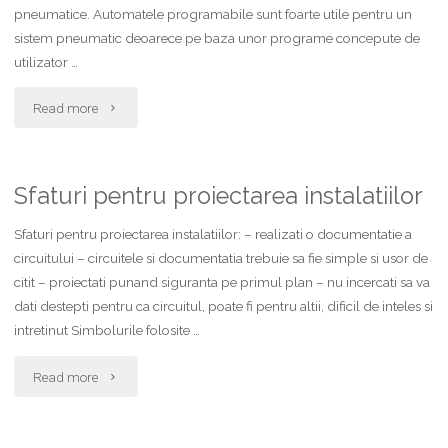
pneumatice. Automatele programabile sunt foarte utile pentru un
sistem pneumatic deoarece pe baza unor programe concepute de
utilizator …
"Sisteme
Read more
pneumatice
cu
Sfaturi pentru proiectarea instalatiilor
automate
Sfaturi pentru proiectarea instalatiilor: – realizati o documentatie a
circuitului – circuitele si documentatia trebuie sa fie simple si usor de
programabile"
citit – proiectati punand siguranta pe primul plan – nu incercati sa va
dati destepti pentru ca circuitul, poate fi pentru altii, dificil de inteles si
intretinut Simbolurile folosite …
"Sfaturi
Read more
pentru