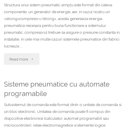
Structura unui sistem pneumatic simplu este format din cateva
componente, un generator de energie, aer, in cazul nostru un
<strong>compresor</strong>, acesta genereaza energia
pneumatica necesara pentru buna functionare a sistemului
pneumatic, compresorul trebuie sa asigure o presiune constanta in
instalatie, in cele mai multe cazuri sistemele pneumatice din fabrici
lucreaza …
"Structura
Read more
sistem
pneumatic"
Sisteme pneumatice cu automate
programabile
Subsistemul de comanda este format dintr-o unitate de comanda si
un bloc electronic. Unitatea de comanda poate fi compus din
dispozitive electronice (calculator, automat programabil sau
microcontroler), relee electromagnetice si elemente logice