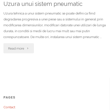
proiectarea
Uzura unui sistem pneumatic
instalatiilor"
Uzura tehnica a unui sistem pneumatic se poate defini ca fiind
degradarea progresiva a unei piese sau a sistemului in general prin
modificarea dimensiunilor, modificari datorate unei utilizari de lunga
durata, in conditii si medii de lucru mai mult sau mai putin
corespunzatoare. De multe ori, instalarea unui sistem pneumatic …
"Uzura
Read more
unui
sistem
pneumatic"
PAGES
Contact